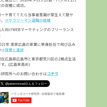
枚の収穫に成功。
ゴーヤ育ててたら当事者意識が芽生えて脱サ
ラ。
⇒サラリーマン退職の経緯
法人向けWEBマーケティングのフリーランス
に
2021年 実家広島の家業に単身赴任で飛び込み
中
⇒背景と進捗
現在広島県広島市と東京都荒川区の2拠点生活
です。(広島率高め)
本研究所へのお問い合わせは
コチラ