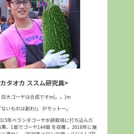
<カタオカ ススム研究員>
↑巨大ゴーヤは合成ですm(。。)m
『ないものは創れ!』 がモットー。
2015年ベランダゴーヤ水耕栽培に打ち込んだ
結果、1苗でゴーヤ144個 を収穫 。2018年に屋
上に進出し、2020年メロン21個・バジル1.2万