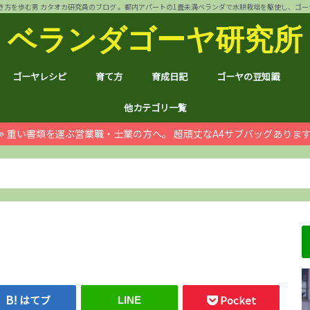
方を歩む男 カタオカ研究員のブログ 。都内アパートの1畳未満ベランダで水耕栽培を駆使し、ゴーヤ144個 
ベランダゴーヤ研究所
ゴーヤレシピ
育て方
育成日記
ゴーヤの豆知識
裏ワザ
チャンプルー
干しゴーヤ
サラダ
肉詰め
ゴーヤ餃子
おつまみ
カレー
お好み焼き
インスタント食品
コスメ
ゴーヤ茶
ジュース
デザート
葉も食べれる！
自動給水装置
ハイポニカ水耕栽培とは
ノウハウ
ほんわか
日常
月例報告
収支決算
ゴーヤ価格情報
ゴーヤ関連商品レビュ
健康上の効果効能
統計分析
産地訪問：群馬館林
産地訪問：熊本
産地訪問：埼玉 伝説の
他カテゴリ一覧
重い書類を運ぶ営業職・士業の方へ。 超頑丈なA4サブバッグありま
ゴジラ
空き家
PC・スマホ
シャープ
ドローン
ブログ運営
ムダ知識
マラソン
RX100
子育て
#地域ブログ
株式投資・お金
月次
ノウ
ブロ
顔ハ
お宝
サカ
ハン
上野
荒川
久喜
体幹
地元
北区
荒川
台東
茨城
京都
グル
個別
株主
株主
雑貨
仮想
本多
お得
ふる
はてブ
Pocket
LINE