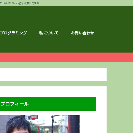
24.2kgを収穫 (by1苗)
プログラミング
私について
お問い合わせ
ー
白ゴーヤ
す
運営報告
ハウ
フェス
メ
記事
ナクション
ドメイド
の森ハーフマラソン
リバーサイドマラソン
マラソン
トレーニング
広島のこと
のこと
区のこと
区のこと
のこと
のこと
メ
銘柄分析
総会レポ
優待
屋ブルドッグ
通貨
静六
な節約情報
さと納税
プロフィール