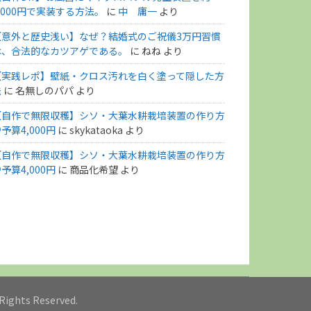
,000円で実装する方法。
に
中 庸一
より
【意外と歴史浅い】なぜ？結婚式のご祝儀3万円習慣
は、合法的なカツアゲである。
に
ねね
より
【実践レポ】壁紙・クロス汚れを白く塗って隠した方
法
に
名無しのパパ
より
【自作で無限収穫】シソ・大葉水耕栽培装置の作り方
予算4,000円
に
skykataoka
より
【自作で無限収穫】シソ・大葉水耕栽培装置の作り方
予算4,000円
に
商品化希望
より
l Rights Reserved.