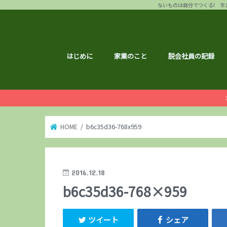
ないものは自分でつくる! 生き
はじめに
家業のこと
脱会社員の記録
HOME
b6c35d36-768x959
2016.12.18
b6c35d36-768×959
ツイート
シェア