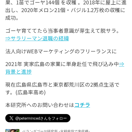
果、1苗でゴーヤ144個 を収穫 。2018年に屋上に進
出し、2020年メロン21個・バジル1.2万枚の収穫に
成功。
ゴーヤ育ててたら当事者意識が芽生えて脱サラ。
⇒サラリーマン退職の経緯
法人向けWEBマーケティングのフリーランスに
2021年 実家広島の家業に単身赴任で飛び込み中
⇒
背景と進捗
現在広島県広島市と東京都荒川区の2拠点生活で
す。(広島率高め)
本研究所へのお問い合わせは
コチラ