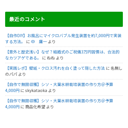
最近のコメント
【自作DIY】お風呂にマイクロバブル発生装置を約7,000円で実装
する方法。
に
中 庸一
より
【意外と歴史浅い】なぜ？結婚式のご祝儀3万円習慣は、合法的
なカツアゲである。
に
ねね
より
【実践レポ】壁紙・クロス汚れを白く塗って隠した方法
に
名無し
のパパ
より
【自作で無限収穫】シソ・大葉水耕栽培装置の作り方＠予算
4,000円
に
skykataoka
より
【自作で無限収穫】シソ・大葉水耕栽培装置の作り方＠予算
4,000円
に
商品化希望
より