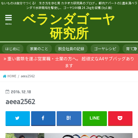
ないものは自分でつくる! 生き方を歩む男 カタオカ研究員のブログ 。都内アパートの1畳未満ベラ
ンダで水耕栽培を駆使し、ゴーヤ144個 24.2kgを収穫 (by1苗)
ベランダゴーヤ
menu
研究所
はじめに
家業のこと
脱会社員の記録
ゴーヤレシピ
育て方
重い書類を運ぶ営業職・士業の方へ。 超頑丈なA4サブバッグあり
ます
HOME
aeea2562
2016.12.18
aeea2562
LINE