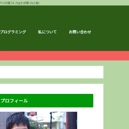
24.2kgを収穫 (by1苗)
プログラミング
私について
お問い合わせ
ー
白ゴーヤ
す
運営報告
ハウ
フェス
メ
記事
ナクション
ドメイド
の森ハーフマラソン
リバーサイドマラソン
マラソン
トレーニング
広島のこと
のこと
区のこと
区のこと
のこと
のこと
メ
銘柄分析
総会レポ
優待
屋ブルドッグ
通貨
静六
な節約情報
さと納税
プロフィール