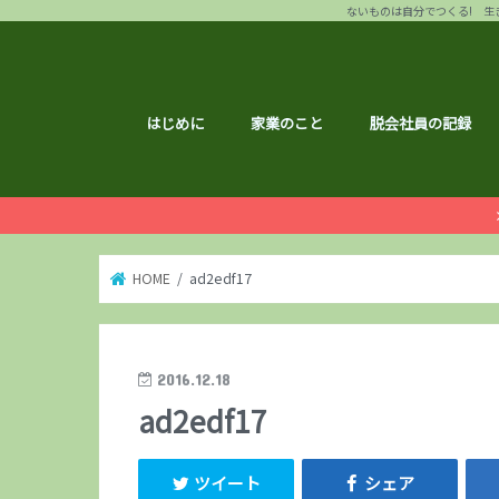
ないものは自分でつくる! 生き
はじめに
家業のこと
脱会社員の記録
HOME
ad2edf17
2016.12.18
ad2edf17
ツイート
シェア