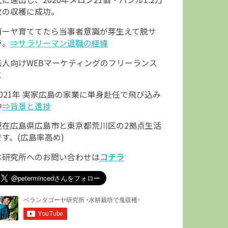
枚の収穫に成功。
ゴーヤ育ててたら当事者意識が芽生えて脱サ
ラ。
⇒サラリーマン退職の経緯
法人向けWEBマーケティングのフリーランス
に
2021年 実家広島の家業に単身赴任で飛び込み
中
⇒背景と進捗
現在広島県広島市と東京都荒川区の2拠点生活
です。(広島率高め)
本研究所へのお問い合わせは
コチラ