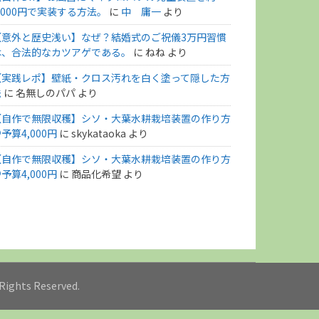
,000円で実装する方法。
に
中 庸一
より
【意外と歴史浅い】なぜ？結婚式のご祝儀3万円習慣
は、合法的なカツアゲである。
に
ねね
より
【実践レポ】壁紙・クロス汚れを白く塗って隠した方
法
に
名無しのパパ
より
【自作で無限収穫】シソ・大葉水耕栽培装置の作り方
予算4,000円
に
skykataoka
より
【自作で無限収穫】シソ・大葉水耕栽培装置の作り方
予算4,000円
に
商品化希望
より
l Rights Reserved.