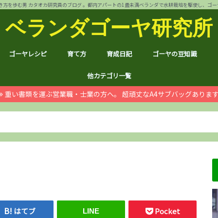
方を歩む男 カタオカ研究員のブログ 。都内アパートの1畳未満ベランダで水耕栽培を駆使し、ゴーヤ144個 
ベランダゴーヤ研究所
ゴーヤレシピ
育て方
育成日記
ゴーヤの豆知識
裏ワザ
チャンプルー
干しゴーヤ
サラダ
肉詰め
ゴーヤ餃子
おつまみ
カレー
お好み焼き
インスタント食品
コスメ
ゴーヤ茶
ジュース
デザート
葉も食べれる！
自動給水装置
ハイポニカ水耕栽培とは
ノウハウ
ほんわか
日常
月例報告
収支決算
ゴーヤ価格情報
ゴーヤ関連商品レビュ
健康上の効果効能
統計分析
産地訪問：群馬館林
産地訪問：熊本
産地訪問：埼玉 伝説の
他カテゴリ一覧
重い書類を運ぶ営業職・士業の方へ。 超頑丈なA4サブバッグありま
ゴジラ
空き家
PC・スマホ
シャープ
ドローン
ブログ運営
ムダ知識
マラソン
RX100
子育て
#地域ブログ
株式投資・お金
月次
ノウ
ブロ
顔ハ
お宝
サカ
ハン
上野
荒川
久喜
体幹
地元
北区
荒川
台東
茨城
京都
グル
個別
株主
株主
雑貨
仮想
本多
お得
ふる
はてブ
Pocket
LINE