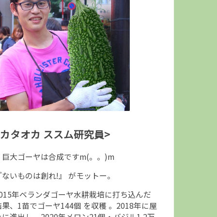
<カタオカ ススム研究員>
↑巨大ゴーヤは合成ですm(。。)m
『ないものは創れ!』 がモットー。
2015年ベランダゴーヤ水耕栽培に打ち込んだ
結果、1苗でゴーヤ144個 を収穫 。2018年に屋
上に進出し、2020年メロン21個・バジル1.2万