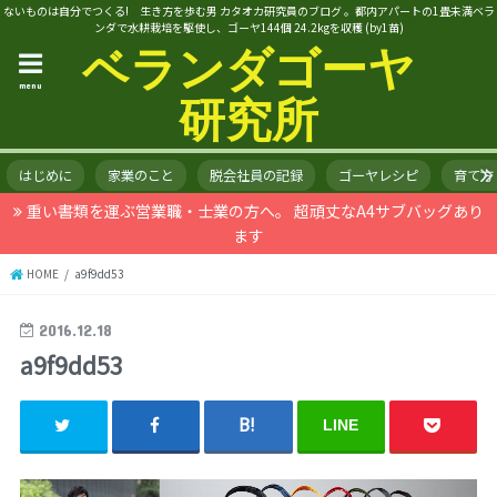
ないものは自分でつくる! 生き方を歩む男 カタオカ研究員のブログ 。都内アパートの1畳未満ベラ
ンダで水耕栽培を駆使し、ゴーヤ144個 24.2kgを収穫 (by1苗)
ベランダゴーヤ
menu
研究所
はじめに
家業のこと
脱会社員の記録
ゴーヤレシピ
育て方
重い書類を運ぶ営業職・士業の方へ。 超頑丈なA4サブバッグあり
ます
HOME
a9f9dd53
2016.12.18
a9f9dd53
LINE