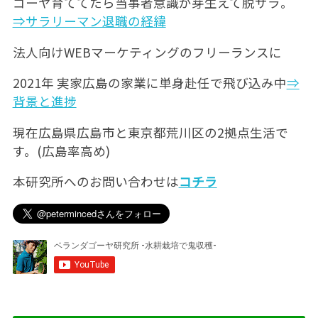
ゴーヤ育ててたら当事者意識が芽生えて脱サラ。
⇒サラリーマン退職の経緯
法人向けWEBマーケティングのフリーランスに
2021年 実家広島の家業に単身赴任で飛び込み中
⇒
背景と進捗
現在広島県広島市と東京都荒川区の2拠点生活で
す。(広島率高め)
本研究所へのお問い合わせは
コチラ