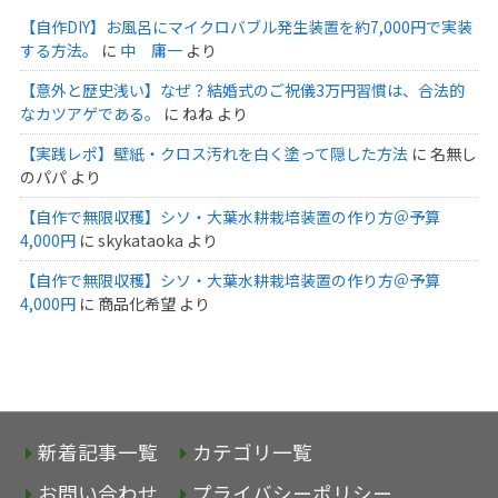
【自作DIY】お風呂にマイクロバブル発生装置を約7,000円で実装
する方法。
に
中 庸一
より
【意外と歴史浅い】なぜ？結婚式のご祝儀3万円習慣は、合法的
なカツアゲである。
に
ねね
より
【実践レポ】壁紙・クロス汚れを白く塗って隠した方法
に
名無し
のパパ
より
【自作で無限収穫】シソ・大葉水耕栽培装置の作り方＠予算
4,000円
に
skykataoka
より
【自作で無限収穫】シソ・大葉水耕栽培装置の作り方＠予算
4,000円
に
商品化希望
より
新着記事一覧
カテゴリ一覧
お問い合わせ
プライバシーポリシー